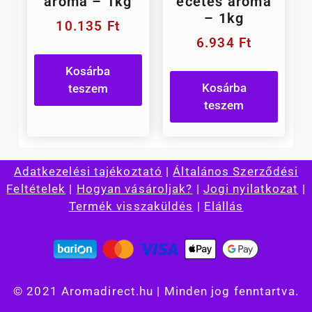
aroma – 1kg
ecetes aroma
– 1kg
10.135
Ft
6.934
Ft
Kosárba
Kosárba
teszem
teszem
Adatkezelési tajékoztató
|
Általános Szerződési
Feltételek
|
Hogyan vásároljak?
|
Jogi nyilatkozat
|
Termék visszaküldés
|
Elállás
© 2021 Aromadirect.hu | Minden jog fenntartva.