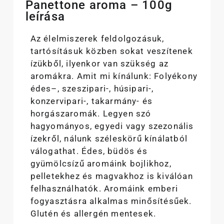
Panettone aroma – 100g
leírása
Az élelmiszerek feldolgozásuk,
tartósításuk közben sokat veszítenek
ízükből, ilyenkor van szükség az
aromákra. Amit mi kínálunk: Folyékony
édes–, szeszipari-, húsipari-,
konzervipari-, takarmány- és
horgászaromák. Legyen szó
hagyományos, egyedi vagy szezonális
ízekről, nálunk széleskörű kínálatból
válogathat. Édes, büdös és
gyümölcsízű aromáink bojlikhoz,
pelletekhez és magvakhoz is kiválóan
felhasználhatók. Aromáink emberi
fogyasztásra alkalmas minősítésűek.
Glutén és allergén mentesek.