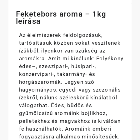
Feketebors aroma – 1kg
leírása
Az élelmiszerek feldolgozásuk,
tartósításuk közben sokat veszítenek
ízükből, ilyenkor van szükség az
aromákra. Amit mi kínálunk: Folyékony
édes–, szeszipari-, húsipari-,
konzervipari-, takarmány- és
horgászaromák. Legyen szó
hagyományos, egyedi vagy szezonális
ízekről, nálunk széleskörű kínálatból
válogathat. Édes, büdös és
gyümölcsízű aromáink bojlikhoz,
pelletekhez és magvakhoz is kiválóan
felhasználhatók. Aromáink emberi
fogyasztásra alkalmas minősítésűek.