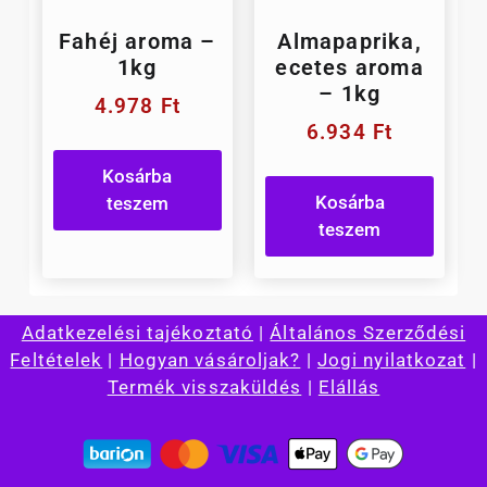
Fahéj aroma –
Almapaprika,
1kg
ecetes aroma
– 1kg
4.978
Ft
6.934
Ft
Kosárba
Kosárba
teszem
teszem
Adatkezelési tajékoztató
|
Általános Szerződési
Feltételek
|
Hogyan vásároljak?
|
Jogi nyilatkozat
|
Termék visszaküldés
|
Elállás