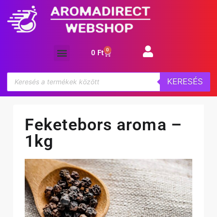
0
0
Ft
Aroma koncentrátum
KERESÉS
Feketebors aroma –
1kg