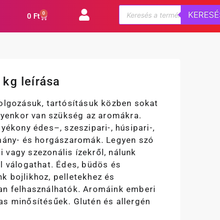
KERESÉ
0
0
Ft
kg leírása
dolgozásuk, tartósításuk közben sokat
ilyenkor van szükség az aromákra.
lyékony édes–, szeszipari-, húsipari-,
rmány- és horgászaromák. Legyen szó
 vagy szezonális ízekről, nálunk
l válogathat. Édes, büdös és
k bojlikhoz, pelletekhez és
an felhasználhatók. Aromáink emberi
as minősítésűek. Glutén és allergén