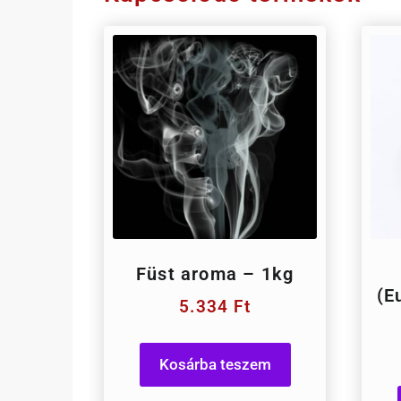
Füst aroma – 1kg
(E
5.334
Ft
Kosárba teszem