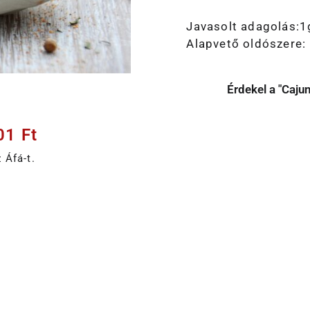
Javasolt adagolás:1
Alapvető oldószere: 
Érdekel a "Caju
001
Ft
 Áfá-t.