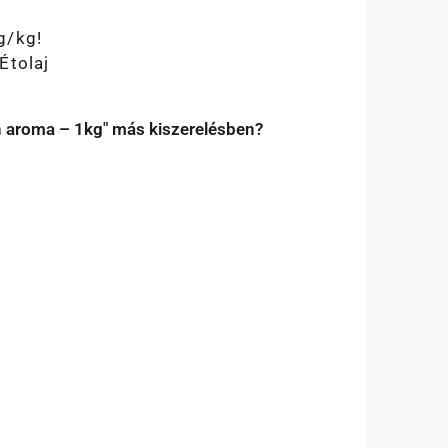
g/kg!
Étolaj
n aroma – 1kg" más kiszerelésben?