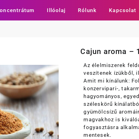
oncentrátum
Illóolaj
Rólunk
Kapcsolat
Cajun aroma – 1
Az élelmiszerek fel
veszítenek ízükből, 
Amit mi kínálunk: Fo
konzervipari-, taka
hagyományos, egyedi
széleskörű kínálatbó
gyümölcsízű aromáin
magvakhoz is kiváló
fogyasztásra alkalm
mentesek.