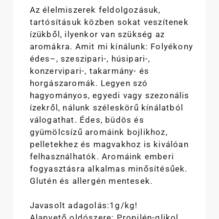
Az élelmiszerek feldolgozásuk,
tartósításuk közben sokat veszítenek
ízükből, ilyenkor van szükség az
aromákra. Amit mi kínálunk: Folyékony
édes–, szeszipari-, húsipari-,
konzervipari-, takarmány- és
horgászaromák. Legyen szó
hagyományos, egyedi vagy szezonális
ízekről, nálunk széleskörű kínálatból
válogathat. Édes, büdös és
gyümölcsízű aromáink bojlikhoz,
pelletekhez és magvakhoz is kiválóan
felhasználhatók. Aromáink emberi
fogyasztásra alkalmas minősítésűek.
Glutén és allergén mentesek.
Javasolt adagolás:1g/kg!
Alapvető oldószere: Propilén-glikol