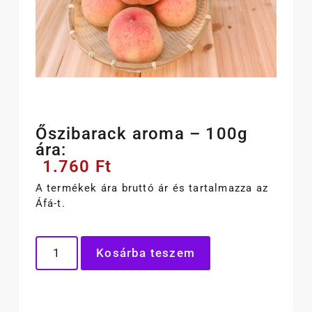
Őszibarack aroma – 100g
ára:
1.760
Ft
A termékek ára bruttó ár és tartalmazza az
Áfá-t.
Kosárba teszem