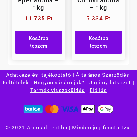
Eper aroma –
Citrom aroma
1kg
– 1kg
11.735
Ft
5.334
Ft
Kosárba
Kosárba
teszem
teszem
Adatkezelési tajékoztató
|
Általános Szerződési
Feltételek
|
Hogyan vásároljak?
|
Jogi nyilatkozat
|
Termék visszaküldés
|
Elállás
© 2021 Aromadirect.hu | Minden jog fenntartva.