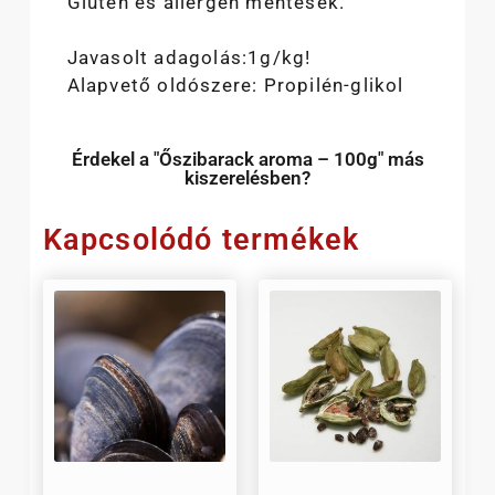
Glutén és allergén mentesek.
Javasolt adagolás:1g/kg!
Alapvető oldószere: Propilén-glikol
Érdekel a "Őszibarack aroma – 100g" más
kiszerelésben?
Kapcsolódó termékek