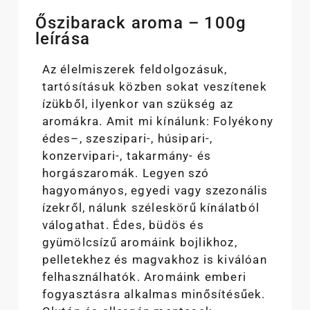
Őszibarack aroma – 100g
leírása
Az élelmiszerek feldolgozásuk,
tartósításuk közben sokat veszítenek
ízükből, ilyenkor van szükség az
aromákra. Amit mi kínálunk: Folyékony
édes–, szeszipari-, húsipari-,
konzervipari-, takarmány- és
horgászaromák. Legyen szó
hagyományos, egyedi vagy szezonális
ízekről, nálunk széleskörű kínálatból
válogathat. Édes, büdös és
gyümölcsízű aromáink bojlikhoz,
pelletekhez és magvakhoz is kiválóan
felhasználhatók. Aromáink emberi
fogyasztásra alkalmas minősítésűek.