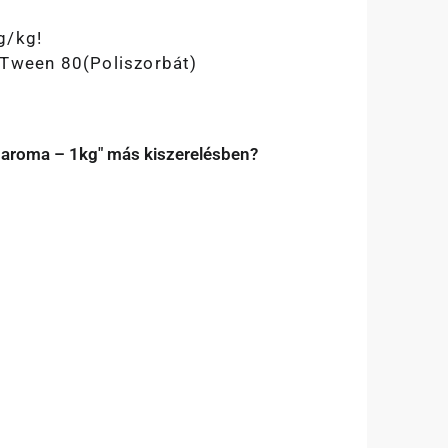
g/kg!
 Tween 80(Poliszorbát)
li aroma – 1kg" más kiszerelésben?