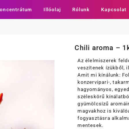
oncentrátum
Illóolaj
Rólunk
Kapcsolat
Chili aroma – 1
Az élelmiszerek fel
veszítenek ízükből, 
Amit mi kínálunk: Fo
konzervipari-, taka
hagyományos, egyedi
széleskörű kínálatbó
gyümölcsízű aromáin
magvakhoz is kiváló
fogyasztásra alkalm
mentesek.