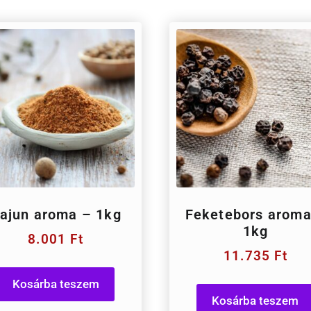
ajun aroma – 1kg
Feketebors aroma
1kg
8.001
Ft
11.735
Ft
Kosárba teszem
Kosárba teszem