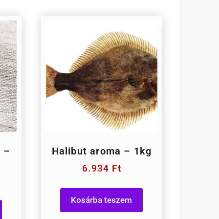
 –
Halibut aroma – 1kg
6.934
Ft
Kosárba teszem