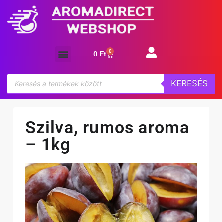
0
0
Ft
Aroma koncentrátum
KERESÉS
Szilva, rumos aroma
– 1kg