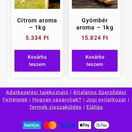
Citrom aroma
Gyömbér
– 1kg
aroma – 1kg
5.334
Ft
15.824
Ft
Kosárba
Kosárba
teszem
teszem
Adatkezelési tajékoztató
|
Általános Szerződési
Feltételek
|
Hogyan vásároljak?
|
Jogi nyilatkozat
|
Termék visszaküldés
|
Elállás