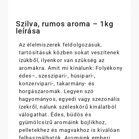
Szilva, rumos aroma – 1kg
leírása
Az élelmiszerek feldolgozásuk,
tartósításuk közben sokat veszítenek
ízükből, ilyenkor van szükség az
aromákra. Amit mi kínálunk: Folyékony
édes–, szeszipari-, húsipari-,
konzervipari-, takarmány- és
horgászaromák. Legyen szó
hagyományos, egyedi vagy szezonális
ízekről, nálunk széleskörű kínálatból
válogathat. Édes, büdös és
gyümölcsízű aromáink bojlikhoz,
pelletekhez és magvakhoz is kiválóan
felhasználhatók. Aromáink emberi