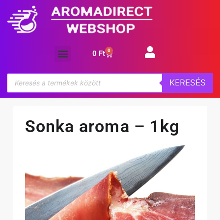
0
0
Ft
Aroma koncentrátum
KERESÉS
Sonka aroma – 1kg