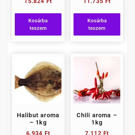
15.824
Ft
11.735
Ft
Kosárba
Kosárba
teszem
teszem
Halibut aroma
Chili aroma –
– 1kg
1kg
6.934
Ft
7.112
Ft