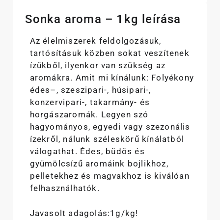
Sonka aroma – 1kg leírása
Az élelmiszerek feldolgozásuk,
tartósításuk közben sokat veszítenek
ízükből, ilyenkor van szükség az
aromákra. Amit mi kínálunk: Folyékony
édes–, szeszipari-, húsipari-,
konzervipari-, takarmány- és
horgászaromák. Legyen szó
hagyományos, egyedi vagy szezonális
ízekről, nálunk széleskörű kínálatból
válogathat. Édes, büdös és
gyümölcsízű aromáink bojlikhoz,
pelletekhez és magvakhoz is kiválóan
felhasználhatók.
Javasolt adagolás:1g/kg!