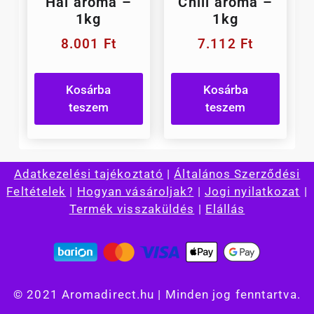
Hal aroma –
Chili aroma –
1kg
1kg
8.001
Ft
7.112
Ft
Kosárba
Kosárba
teszem
teszem
Adatkezelési tajékoztató
|
Általános Szerződési
Feltételek
|
Hogyan vásároljak?
|
Jogi nyilatkozat
|
Termék visszaküldés
|
Elállás
© 2021 Aromadirect.hu | Minden jog fenntartva.