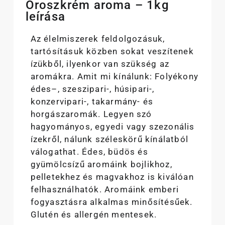
Oroszkrém aroma – 1kg
leírása
Az élelmiszerek feldolgozásuk,
tartósításuk közben sokat veszítenek
ízükből, ilyenkor van szükség az
aromákra. Amit mi kínálunk: Folyékony
édes–, szeszipari-, húsipari-,
konzervipari-, takarmány- és
horgászaromák. Legyen szó
hagyományos, egyedi vagy szezonális
ízekről, nálunk széleskörű kínálatból
válogathat. Édes, büdös és
gyümölcsízű aromáink bojlikhoz,
pelletekhez és magvakhoz is kiválóan
felhasználhatók. Aromáink emberi
fogyasztásra alkalmas minősítésűek.
Glutén és allergén mentesek.