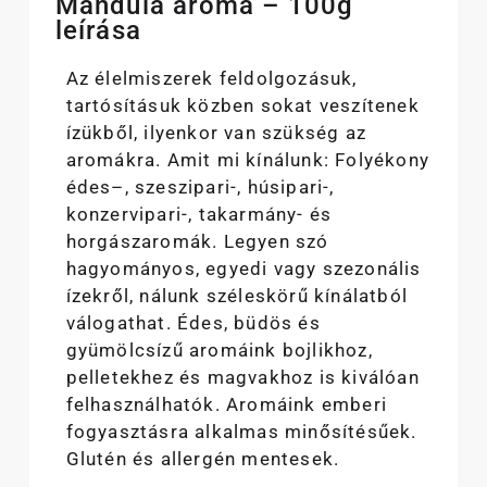
Mandula aroma – 100g
leírása
Az élelmiszerek feldolgozásuk,
tartósításuk közben sokat veszítenek
ízükből, ilyenkor van szükség az
aromákra. Amit mi kínálunk: Folyékony
édes–, szeszipari-, húsipari-,
konzervipari-, takarmány- és
horgászaromák. Legyen szó
hagyományos, egyedi vagy szezonális
ízekről, nálunk széleskörű kínálatból
válogathat. Édes, büdös és
gyümölcsízű aromáink bojlikhoz,
pelletekhez és magvakhoz is kiválóan
felhasználhatók. Aromáink emberi
fogyasztásra alkalmas minősítésűek.
Glutén és allergén mentesek.