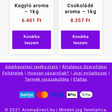
Kagyló aroma
Csokoládé
– 1kg
aroma – 1kg
6.401
Ft
8.357
Ft
Kosárba
Kosárba
teszem
teszem
Adatkezelési tajékoztató
|
Általános Szerződési
Feltételek
|
Hogyan vásároljak?
|
Jogi nyilatkozat
|
Termék visszaküldés
|
Elállás
© 2021 Aromadirect.hu | Minden jog fenntartva.