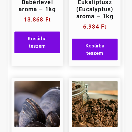
Babérlevél
Eukaliptusz
aroma – 1kg
(Eucalyptus)
aroma – 1kg
13.868
Ft
6.934
Ft
Kosárba
Kosárba
teszem
teszem