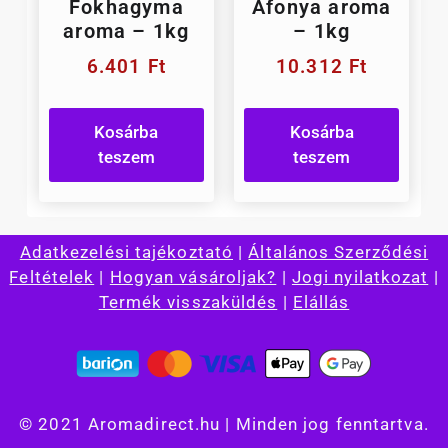
Fokhagyma
Áfonya aroma
aroma – 1kg
– 1kg
6.401
Ft
10.312
Ft
Kosárba
Kosárba
teszem
teszem
Adatkezelési tajékoztató
|
Általános Szerződési
Feltételek
|
Hogyan vásároljak?
|
Jogi nyilatkozat
|
Termék visszaküldés
|
Elállás
© 2021 Aromadirect.hu | Minden jog fenntartva.