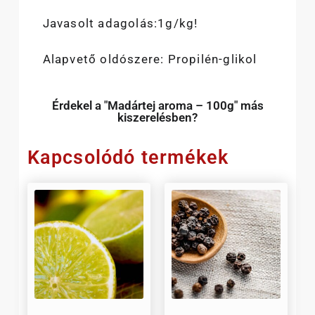
Javasolt adagolás:1g/kg!
Alapvető oldószere: Propilén-glikol
Érdekel a "Madártej aroma – 100g" más
kiszerelésben?
Kapcsolódó termékek