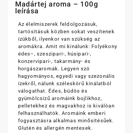
Madártej aroma – 100g
leírása
Az élelmiszerek feldolgozásuk,
tartósításuk közben sokat veszítenek
ízükből, ilyenkor van szükség az
aromákra. Amit mi kínálunk: Folyékony
édes–, szeszipari-, húsipari-,
konzervipari-, takarmány- és
horgászaromák. Legyen szó
hagyományos, egyedi vagy szezonális
ízekről, nálunk széleskörű kínálatból
válogathat. Édes, büdös és
gyümölcsízű aromáink bojlikhoz,
pelletekhez és magvakhoz is kiválóan
felhasználhatók. Aromáink emberi
fogyasztásra alkalmas minősítésűek.
Glutén és allergén mentesek.