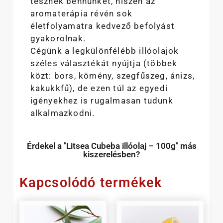
tesznek bennünket, hiszen az
aromaterápia révén sok
életfolyamatra kedvező befolyást
gyakorolnak.
Cégünk a legkülönfélébb illóolajok
széles választékát nyújtja (többek
közt: bors, kömény, szegfűszeg, ánizs,
kakukkfű), de ezen túl az egyedi
igényekhez is rugalmasan tudunk
alkalmazkodni.
Érdekel a "Litsea Cubeba illóolaj – 100g" más
kiszerelésben?
Kapcsolódó termékek