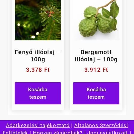
Fenyő illóolaj –
Bergamott
100g
illóolaj – 100g
3.378
Ft
3.912
Ft
Kosárba
Kosárba
teszem
teszem
Adatkezelési tajékoztató
|
Általános Szerződési
Feltételek
|
Hogyan vásároljak?
|
Jogi nyilatkozat
|