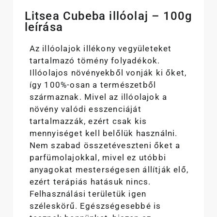
Litsea Cubeba illóolaj – 100g
leírása
Az illóolajok illékony vegyületeket
tartalmazó tömény folyadékok.
Illóolajos növényekből vonják ki őket,
így 100%-osan a természetből
származnak. Mivel az illóolajok a
növény valódi esszenciáját
tartalmazzák, ezért csak kis
mennyiséget kell belőlük használni.
Nem szabad összetéveszteni őket a
parfümolajokkal, mivel ez utóbbi
anyagokat mesterségesen állítják elő,
ezért terápiás hatásuk nincs.
Felhasználási területük igen
széleskörű. Egészségesebbé is