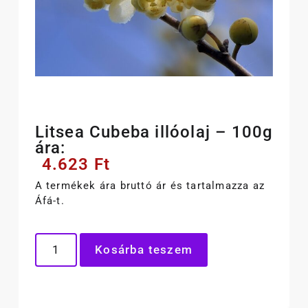
Litsea Cubeba illóolaj – 100g
ára:
4.623
Ft
A termékek ára bruttó ár és tartalmazza az
Áfá-t.
Kosárba teszem