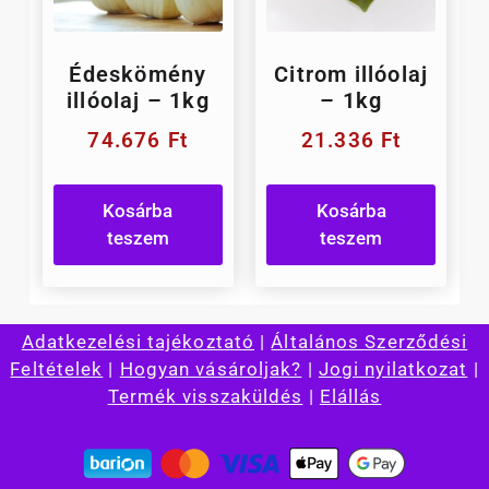
Édeskömény
Citrom illóolaj
illóolaj – 1kg
– 1kg
74.676
Ft
21.336
Ft
Kosárba
Kosárba
teszem
teszem
Adatkezelési tajékoztató
|
Általános Szerződési
Feltételek
|
Hogyan vásároljak?
|
Jogi nyilatkozat
|
Termék visszaküldés
|
Elállás