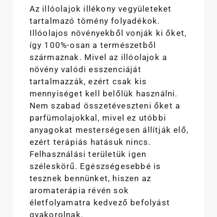
Az illóolajok illékony vegyületeket
tartalmazó tömény folyadékok.
Illóolajos növényekből vonják ki őket,
így 100%-osan a természetből
származnak. Mivel az illóolajok a
növény valódi esszenciáját
tartalmazzák, ezért csak kis
mennyiséget kell belőlük használni.
Nem szabad összetéveszteni őket a
parfümolajokkal, mivel ez utóbbi
anyagokat mesterségesen állítják elő,
ezért terápiás hatásuk nincs.
Felhasználási területük igen
széleskörű. Egészségesebbé is
tesznek bennünket, hiszen az
aromaterápia révén sok
életfolyamatra kedvező befolyást
gyakorolnak.