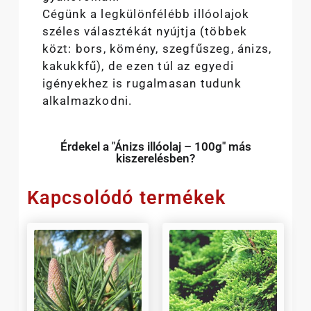
Cégünk a legkülönfélébb illóolajok
széles választékát nyújtja (többek
közt: bors, kömény, szegfűszeg, ánizs,
kakukkfű), de ezen túl az egyedi
igényekhez is rugalmasan tudunk
alkalmazkodni.
Érdekel a "Ánizs illóolaj – 100g" más
kiszerelésben?
Kapcsolódó termékek