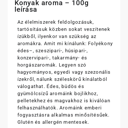
Konyak aroma – 100g
leírása
Az élelmiszerek feldolgozásuk,
tartósításuk közben sokat veszítenek
ízükből, ilyenkor van szükség az
aromákra. Amit mi kínálunk: Folyékony
édes–, szeszipari-, húsipari-,
konzervipari-, takarmány- és
horgászaromák. Legyen szó
hagyományos, egyedi vagy szezonális
ízekről, nálunk széleskörű kínálatból
válogathat. Édes, büdös és
gyümölcsízű aromáink bojlikhoz,
pelletekhez és magvakhoz is kiválóan
felhasználhatók. Aromáink emberi
fogyasztásra alkalmas minősítésűek.
Glutén és allergén mentesek.