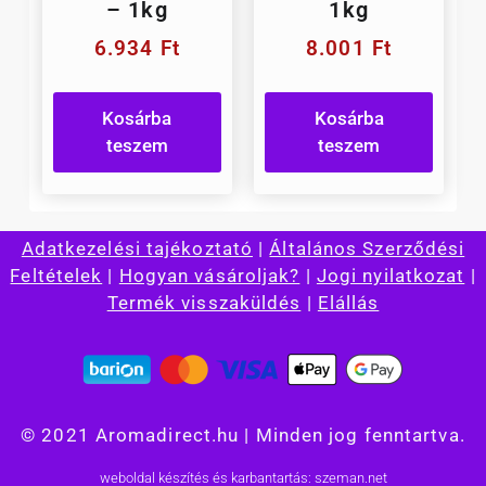
– 1kg
1kg
6.934
Ft
8.001
Ft
Kosárba
Kosárba
teszem
teszem
Adatkezelési tajékoztató
|
Általános Szerződési
Feltételek
|
Hogyan vásároljak?
|
Jogi nyilatkozat
|
Termék visszaküldés
|
Elállás
© 2021 Aromadirect.hu | Minden jog fenntartva.
weboldal készítés és karbantartás: szeman.net