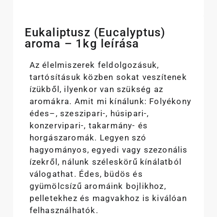
Eukaliptusz (Eucalyptus)
aroma – 1kg leírása
Az élelmiszerek feldolgozásuk,
tartósításuk közben sokat veszítenek
ízükből, ilyenkor van szükség az
aromákra. Amit mi kínálunk: Folyékony
édes–, szeszipari-, húsipari-,
konzervipari-, takarmány- és
horgászaromák. Legyen szó
hagyományos, egyedi vagy szezonális
ízekről, nálunk széleskörű kínálatból
válogathat. Édes, büdös és
gyümölcsízű aromáink bojlikhoz,
pelletekhez és magvakhoz is kiválóan
felhasználhatók.