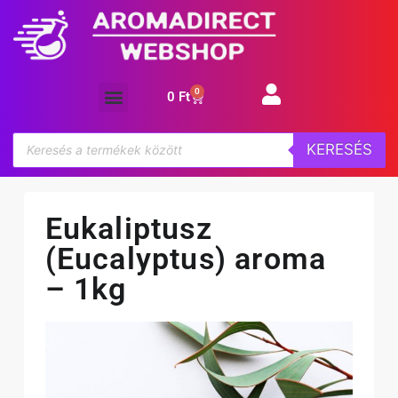
0
0
Ft
Aroma koncentrátum
KERESÉS
Eukaliptusz
(Eucalyptus) aroma
– 1kg