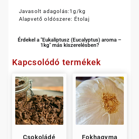
Javasolt adagolás:1g/kg
Alapvető oldószere: Étolaj
Érdekel a "Eukaliptusz (Eucalyptus) aroma –
1kg" más kiszerelésben?
Kapcsolódó termékek
Csokoládé
Fokhagyma