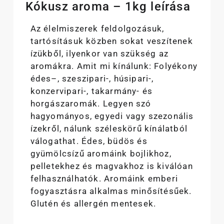
Kókusz aroma – 1kg leírása
Az élelmiszerek feldolgozásuk,
tartósításuk közben sokat veszítenek
ízükből, ilyenkor van szükség az
aromákra. Amit mi kínálunk: Folyékony
édes–, szeszipari-, húsipari-,
konzervipari-, takarmány- és
horgászaromák. Legyen szó
hagyományos, egyedi vagy szezonális
ízekről, nálunk széleskörű kínálatból
válogathat. Édes, büdös és
gyümölcsízű aromáink bojlikhoz,
pelletekhez és magvakhoz is kiválóan
felhasználhatók. Aromáink emberi
fogyasztásra alkalmas minősítésűek.
Glutén és allergén mentesek.