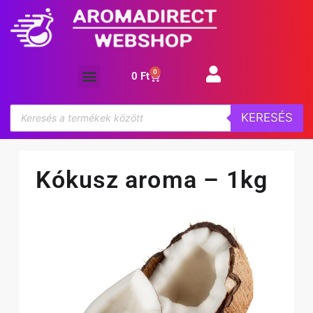
0
0
Ft
Aroma koncentrátum
KERESÉS
Kókusz aroma – 1kg