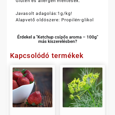
Glutén és allergén mentesek.
Javasolt adagolás:1g/kg!
Alapvető oldószere: Propilén-glikol
Érdekel a "Ketchup csípős aroma – 100g"
más kiszerelésben?
Kapcsolódó termékek