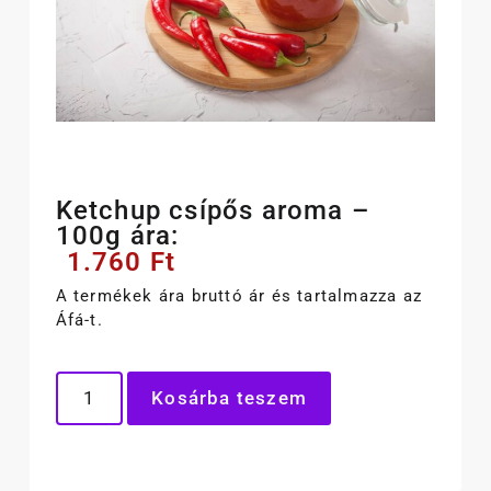
Ketchup csípős aroma –
100g ára:
1.760
Ft
A termékek ára bruttó ár és tartalmazza az
Áfá-t.
Kosárba teszem