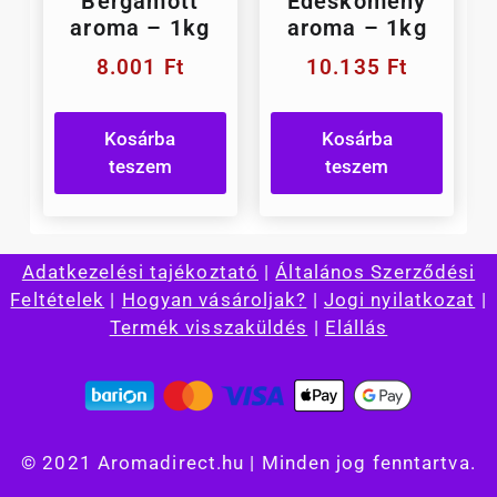
Bergamott
Édeskömény
aroma – 1kg
aroma – 1kg
8.001
Ft
10.135
Ft
Kosárba
Kosárba
teszem
teszem
Adatkezelési tajékoztató
|
Általános Szerződési
Feltételek
|
Hogyan vásároljak?
|
Jogi nyilatkozat
|
Termék visszaküldés
|
Elállás
© 2021 Aromadirect.hu | Minden jog fenntartva.