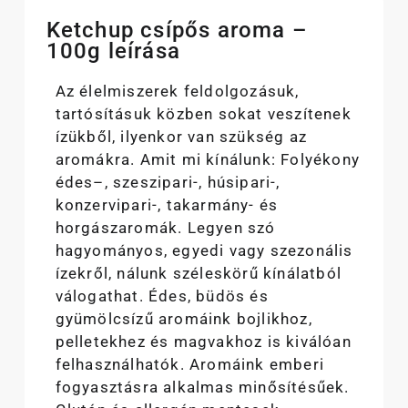
Ketchup csípős aroma –
100g leírása
Az élelmiszerek feldolgozásuk,
tartósításuk közben sokat veszítenek
ízükből, ilyenkor van szükség az
aromákra. Amit mi kínálunk: Folyékony
édes–, szeszipari-, húsipari-,
konzervipari-, takarmány- és
horgászaromák. Legyen szó
hagyományos, egyedi vagy szezonális
ízekről, nálunk széleskörű kínálatból
válogathat. Édes, büdös és
gyümölcsízű aromáink bojlikhoz,
pelletekhez és magvakhoz is kiválóan
felhasználhatók. Aromáink emberi
fogyasztásra alkalmas minősítésűek.