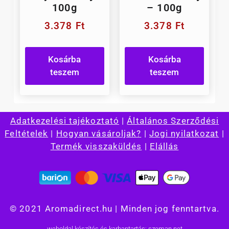
100g
– 100g
3.378
Ft
3.378
Ft
Kosárba
Kosárba
teszem
teszem
Adatkezelési tajékoztató
|
Általános Szerződési
Feltételek
|
Hogyan vásároljak?
|
Jogi nyilatkozat
|
Termék visszaküldés
|
Elállás
© 2021 Aromadirect.hu | Minden jog fenntartva.
weboldal készítés és karbantartás: szeman.net