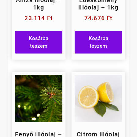
Ánizs illóolaj –
Édeskömény
1kg
illóolaj – 1kg
23.114
Ft
74.676
Ft
Kosárba
Kosárba
teszem
teszem
Fenyő illóolaj –
Citrom illóolaj