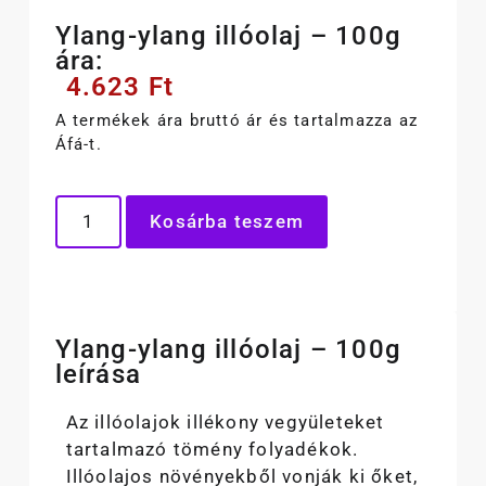
Ylang-ylang illóolaj – 100g
ára:
4.623
Ft
A termékek ára bruttó ár és tartalmazza az
Áfá-t.
Kosárba teszem
Ylang-ylang illóolaj – 100g
leírása
Az illóolajok illékony vegyületeket
tartalmazó tömény folyadékok.
Illóolajos növényekből vonják ki őket,