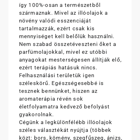
így 100%-osan a természetből
származnak. Mivel az illóolajok a
növény valódi esszenciáját
tartalmazzák, ezért csak kis
mennyiséget kell belőlük használni.
Nem szabad összetéveszteni őket a
parfümolajokkal, mivel ez utóbbi
anyagokat mesterségesen állítják elő,
ezért terápiás hatásuk nincs.
Felhasználási területük igen
széleskörű. Egészségesebbé is
tesznek bennünket, hiszen az
aromaterápia révén sok
életfolyamatra kedvező befolyást
gyakorolnak.
Cégünk a legkülönfélébb illóolajok
széles választékát nyújtja (többek
közt: bors, kömény, szegfűszeg, ánizs,