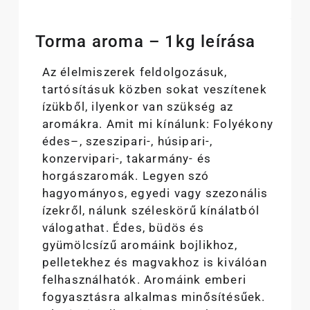
Torma aroma – 1kg leírása
Az élelmiszerek feldolgozásuk,
tartósításuk közben sokat veszítenek
ízükből, ilyenkor van szükség az
aromákra. Amit mi kínálunk: Folyékony
édes–, szeszipari-, húsipari-,
konzervipari-, takarmány- és
horgászaromák. Legyen szó
hagyományos, egyedi vagy szezonális
ízekről, nálunk széleskörű kínálatból
válogathat. Édes, büdös és
gyümölcsízű aromáink bojlikhoz,
pelletekhez és magvakhoz is kiválóan
felhasználhatók. Aromáink emberi
fogyasztásra alkalmas minősítésűek.