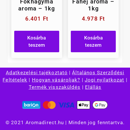
Fokhagyma
Fahéj aroma –
aroma – 1kg
1kg
6.401
Ft
4.978
Ft
Kosárba
Kosárba
teszem
teszem
Adatkezelési tajékoztató
|
Általános Szerződési
Feltételek
|
Hogyan vásároljak?
|
Jogi nyilatkozat
|
Termék visszaküldés
|
Elállás
© 2021 Aromadirect.hu | Minden jog fenntartva.