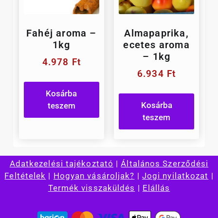
Fahéj aroma –
Almapaprika,
1kg
ecetes aroma
– 1kg
4.978
Ft
6.934
Ft
Kosárba
Kosárba
teszem
teszem
Adatkezelési tajékoztató
|
Általános Szerződési
Feltételek
|
Hogyan vásároljak?
|
Jogi nyilatkozat
|
Termék visszaküldés
|
Elállás