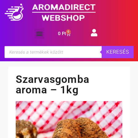
0
0
Ft
Aroma koncentrátum
KERESÉS
Szarvasgomba
aroma – 1kg