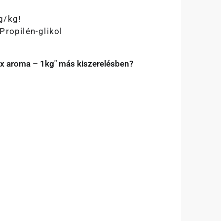
g/kg!
Propilén-glikol
ex aroma – 1kg" más kiszerelésben?