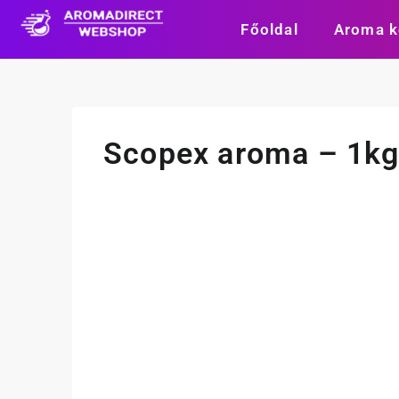
Főoldal
Aroma k
Scopex aroma – 1k