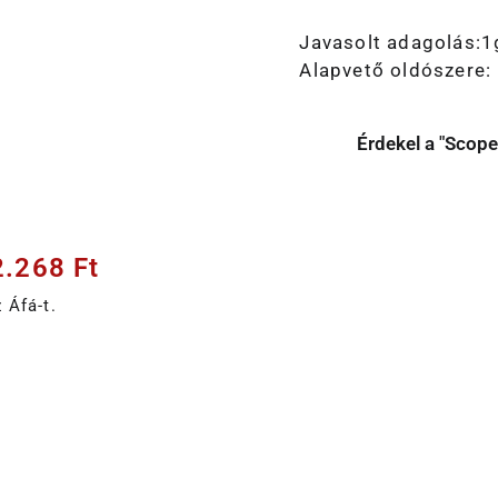
Javasolt adagolás:1
Alapvető oldószere: 
Érdekel a "Scop
2.268
Ft
 Áfá-t.