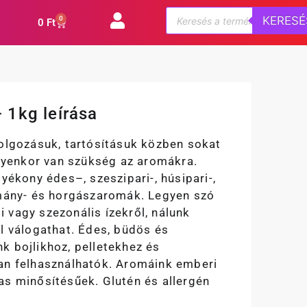
KERESÉ
0
0
Ft
 1kg leírása
dolgozásuk, tartósításuk közben sokat
ilyenkor van szükség az aromákra.
lyékony édes–, szeszipari-, húsipari-,
rmány- és horgászaromák. Legyen szó
 vagy szezonális ízekről, nálunk
l válogathat. Édes, büdös és
k bojlikhoz, pelletekhez és
an felhasználhatók. Aromáink emberi
as minősítésűek. Glutén és allergén