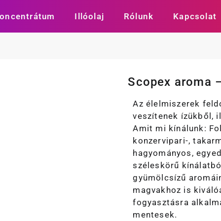
oncentrátum
Illóolaj
Rólunk
Kapcsolat
g
Scopex aroma –
Az élelmiszerek fel
veszítenek ízükből, 
Amit mi kínálunk: Fo
konzervipari-, taka
hagyományos, egyedi
széleskörű kínálatbó
gyümölcsízű aromáin
magvakhoz is kiváló
fogyasztásra alkalm
mentesek.