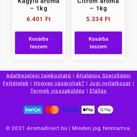
Kagyló aroma
Citrom aroma
– 1kg
– 1kg
6.401
Ft
5.334
Ft
Kosárba
Kosárba
teszem
teszem
Adatkezelési tajékoztató
|
Általános Szerződési
Feltételek
|
Hogyan vásároljak?
|
Jogi nyilatkozat
|
Termék visszaküldés
|
Elállás
© 2021 Aromadirect.hu | Minden jog fenntartva.