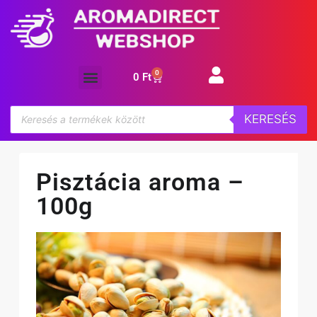
0
0
Ft
Aroma koncentrátum
KERESÉS
Pisztácia aroma –
100g