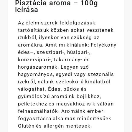
Pisztácia aroma – 100g
leírása
Az élelmiszerek feldolgozásuk,
tartósításuk közben sokat veszítenek
ízükből, ilyenkor van szükség az
aromákra. Amit mi kínálunk: Folyékony
édes–, szeszipari-, húsipari-,
konzervipari-, takarmány- és
horgászaromák. Legyen szó
hagyományos, egyedi vagy szezonális
ízekről, nálunk széleskörű kínálatból
válogathat. Édes, büdös és
gyümölcsízű aromáink bojlikhoz,
pelletekhez és magvakhoz is kiválóan
felhasználhatók. Aromáink emberi
fogyasztásra alkalmas minősítésűek.
Glutén és allergén mentesek.