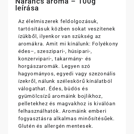
Narancs aroma – 100g
leírása
Az élelmiszerek feldolgozásuk,
tartósításuk közben sokat veszítenek
ízükből, ilyenkor van szükség az
aromákra. Amit mi kínálunk: Folyékony
édes–, szeszipari-, húsipari-,
konzervipari-, takarmány- és
horgászaromák. Legyen szó
hagyományos, egyedi vagy szezonális
ízekről, nálunk széleskörű kínálatból
válogathat. Édes, büdös és
gyümölcsízű aromáink bojlikhoz,
pelletekhez és magvakhoz is kiválóan
felhasználhatók. Aromáink emberi
fogyasztásra alkalmas minősítésűek.
Glutén és allergén mentesek.