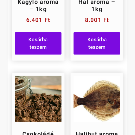
Kagyló aroma
Hal aroma –
– 1kg
1kg
6.401
Ft
8.001
Ft
Kosárba
Kosárba
teszem
teszem
Csokoládé
Halibut aroma