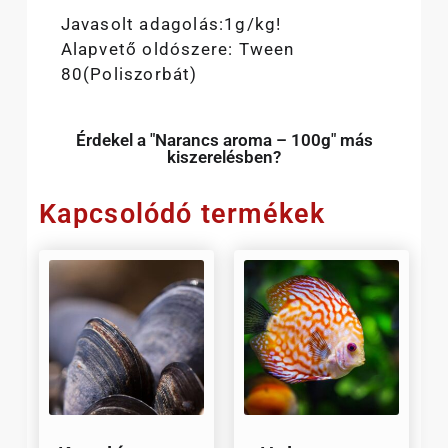
Javasolt adagolás:1g/kg!
Alapvető oldószere: Tween
80(Poliszorbát)
Érdekel a "Narancs aroma – 100g" más
kiszerelésben?
Kapcsolódó termékek