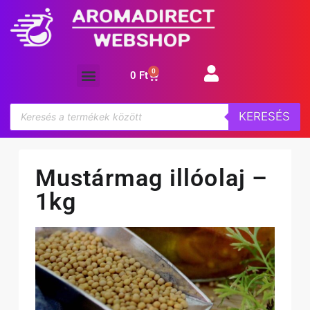
0
0
Ft
Aroma koncentrátum
KERESÉS
Mustármag illóolaj –
1kg