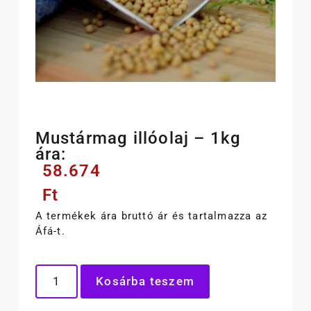
Mustármag illóolaj – 1kg
ára:
58.674
Ft
A termékek ára bruttó ár és tartalmazza az
Áfá-t.
Kosárba teszem