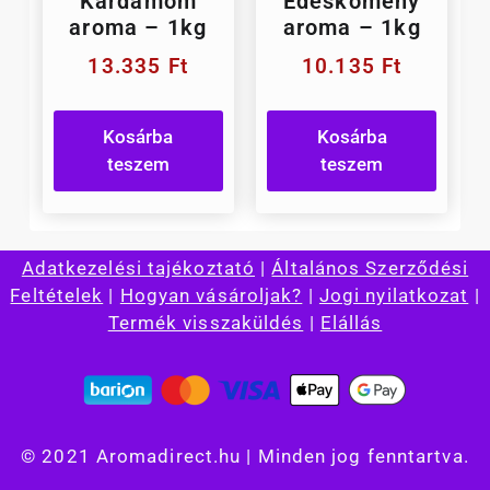
Kardamom
Édeskömény
aroma – 1kg
aroma – 1kg
13.335
Ft
10.135
Ft
Kosárba
Kosárba
teszem
teszem
Adatkezelési tajékoztató
|
Általános Szerződési
Feltételek
|
Hogyan vásároljak?
|
Jogi nyilatkozat
|
Termék visszaküldés
|
Elállás
© 2021 Aromadirect.hu | Minden jog fenntartva.