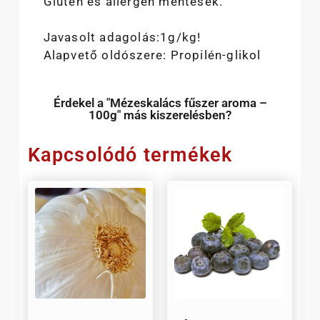
Glutén és allergén mentesek.
Javasolt adagolás:1g/kg!
Alapvető oldószere: Propilén-glikol
Érdekel a "Mézeskalács fűszer aroma –
100g" más kiszerelésben?
Kapcsolódó termékek