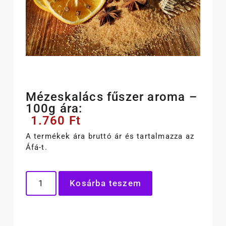
Mézeskalács fűszer aroma –
100g ára:
1.760
Ft
A termékek ára bruttó ár és tartalmazza az
Áfá-t.
Kosárba teszem