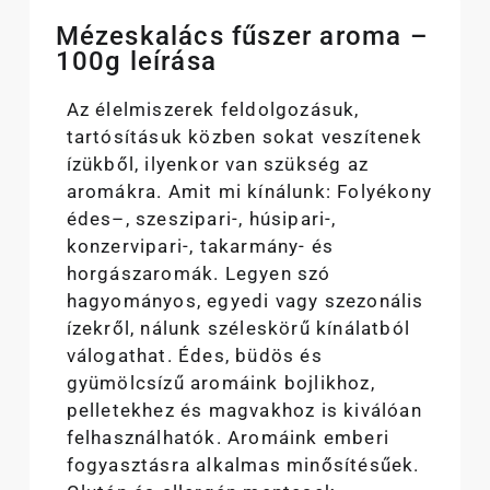
Mézeskalács fűszer aroma –
100g leírása
Az élelmiszerek feldolgozásuk,
tartósításuk közben sokat veszítenek
ízükből, ilyenkor van szükség az
aromákra. Amit mi kínálunk: Folyékony
édes–, szeszipari-, húsipari-,
konzervipari-, takarmány- és
horgászaromák. Legyen szó
hagyományos, egyedi vagy szezonális
ízekről, nálunk széleskörű kínálatból
válogathat. Édes, büdös és
gyümölcsízű aromáink bojlikhoz,
pelletekhez és magvakhoz is kiválóan
felhasználhatók. Aromáink emberi
fogyasztásra alkalmas minősítésűek.