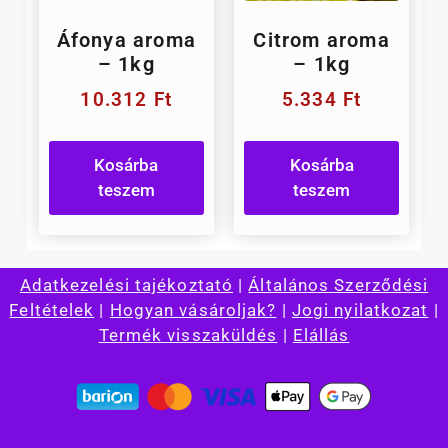
Áfonya aroma
Citrom aroma
– 1kg
– 1kg
10.312
Ft
5.334
Ft
Kosárba
Kosárba
teszem
teszem
Adatkezelési tajékoztató
|
Általános Szerződési
Feltételek
|
Hogyan vásároljak?
|
Jogi nyilatkozat
|
Termék visszaküldés
|
Elállás