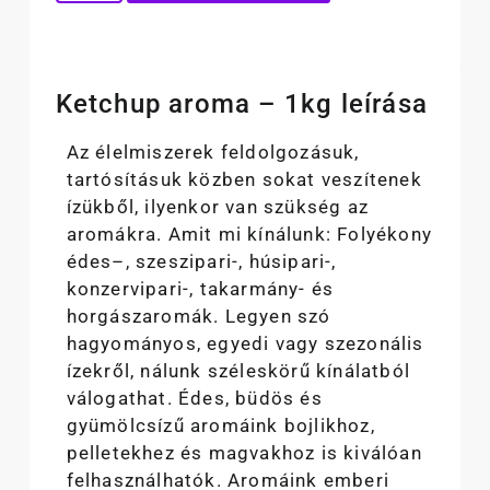
Ketchup aroma – 1kg leírása
Az élelmiszerek feldolgozásuk,
tartósításuk közben sokat veszítenek
ízükből, ilyenkor van szükség az
aromákra. Amit mi kínálunk: Folyékony
édes–, szeszipari-, húsipari-,
konzervipari-, takarmány- és
horgászaromák. Legyen szó
hagyományos, egyedi vagy szezonális
ízekről, nálunk széleskörű kínálatból
válogathat. Édes, büdös és
gyümölcsízű aromáink bojlikhoz,
pelletekhez és magvakhoz is kiválóan
felhasználhatók. Aromáink emberi