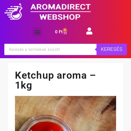
0
0
Ft
Aroma koncentrátum
KERESÉS
Ketchup aroma –
1kg