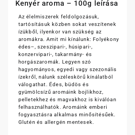
Kenyér aroma – 100g leírása
Az élelmiszerek feldolgozásuk,
tartósításuk közben sokat veszítenek
ízükből, ilyenkor van szükség az
aromákra. Amit mi kínálunk: Folyékony
édes–, szeszipari-, húsipari-,
konzervipari-, takarmány- és
horgászaromák. Legyen szó
hagyományos, egyedi vagy szezonális
ízekről, nálunk széleskörű kínálatból
válogathat. Édes, büdös és
gyümölcsízű aromáink bojlikhoz,
pelletekhez és magvakhoz is kiválóan
felhasználhatók. Aromáink emberi
fogyasztásra alkalmas minősítésűek.
Glutén és allergén mentesek.