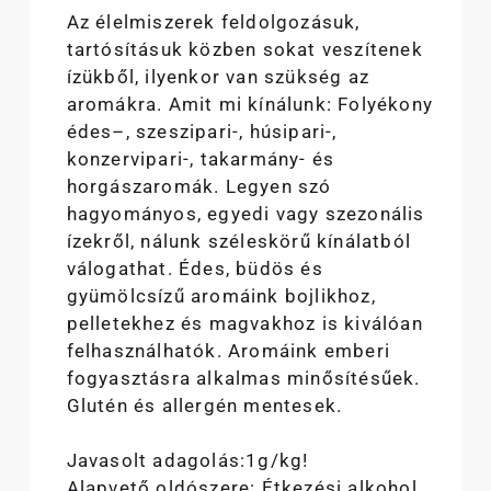
Az élelmiszerek feldolgozásuk,
tartósításuk közben sokat veszítenek
ízükből, ilyenkor van szükség az
aromákra. Amit mi kínálunk: Folyékony
édes–, szeszipari-, húsipari-,
konzervipari-, takarmány- és
horgászaromák. Legyen szó
hagyományos, egyedi vagy szezonális
ízekről, nálunk széleskörű kínálatból
válogathat. Édes, büdös és
gyümölcsízű aromáink bojlikhoz,
pelletekhez és magvakhoz is kiválóan
felhasználhatók. Aromáink emberi
fogyasztásra alkalmas minősítésűek.
Glutén és allergén mentesek.
Javasolt adagolás:1g/kg!
Alapvető oldószere: Étkezési alkohol