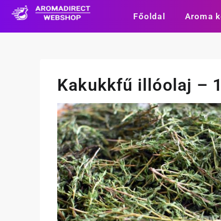
Főoldal
Aroma k
Kakukkfű illóolaj – 