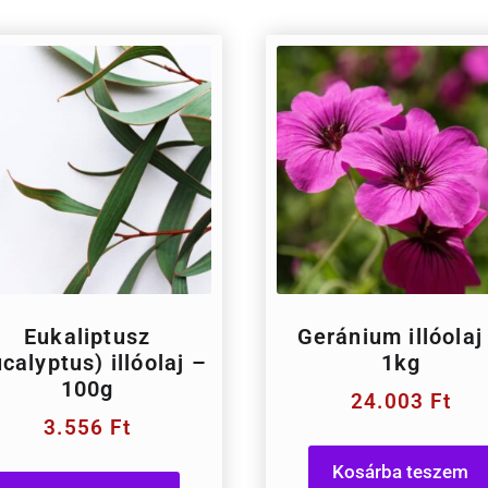
Eukaliptusz
Geránium illóolaj
calyptus) illóolaj –
1kg
100g
24.003
Ft
3.556
Ft
Kosárba teszem