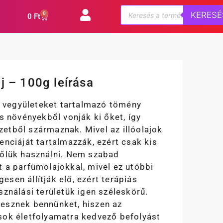
KERESÉ
0
0
Ft
j – 100g leírása
ny vegyületeket tartalmazó tömény
os növényekből vonják ki őket, így
etből származnak. Mivel az illóolajok
enciáját tartalmazzák, ezért csak kis
lőlük használni. Nem szabad
 a parfümolajokkal, mivel ez utóbbi
sen állítják elő, ezért terápiás
sználási területük igen széleskörű.
esznek bennünket, hiszen az
sok életfolyamatra kedvező befolyást