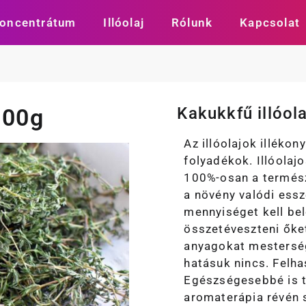
oncentrátum
Illóolaj
Rólunk
Kapcsolat
100g
Kakukkfű illóola
Az illóolajok illéko
folyadékok. Illóolaj
100%-osan a termész
a növény valódi essz
mennyiséget kell be
összetéveszteni őket
anyagokat mestersége
hatásuk nincs. Felha
Egészségesebbé is t
aromaterápia révén 