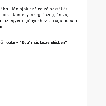
ébb illóolajok széles választékát
: bors, kömény, szegfűszeg, ánizs,
úl az egyedi igényekhez is rugalmasan
i.
ű illóolaj – 100g" más kiszerelésben?