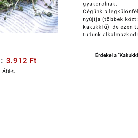
gyakorolnak.
Cégünk a legkülönfél
nyújtja (többek közt
kakukkfű), de ezen t
tudunk alkalmazkodn
Érdekel a "Kakukkf
:
3.912
Ft
 Áfá-t.