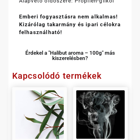
Alapvető oldószere: Propilén-glikol
Emberi fogyasztásra nem alkalmas!
Kizárólag takarmány és ipari célokra
felhasználható!
Érdekel a "Halibut aroma – 100g" más
kiszerelésben?
Kapcsolódó termékek