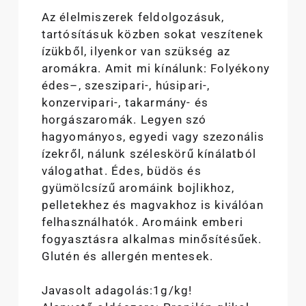
Az élelmiszerek feldolgozásuk,
tartósításuk közben sokat veszítenek
ízükből, ilyenkor van szükség az
aromákra. Amit mi kínálunk: Folyékony
édes–, szeszipari-, húsipari-,
konzervipari-, takarmány- és
horgászaromák. Legyen szó
hagyományos, egyedi vagy szezonális
ízekről, nálunk széleskörű kínálatból
válogathat. Édes, büdös és
gyümölcsízű aromáink bojlikhoz,
pelletekhez és magvakhoz is kiválóan
felhasználhatók. Aromáink emberi
fogyasztásra alkalmas minősítésűek.
Glutén és allergén mentesek.
Javasolt adagolás:1g/kg!