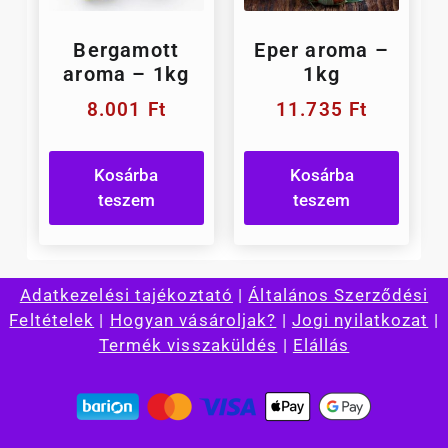
Bergamott
Eper aroma –
aroma – 1kg
1kg
8.001
Ft
11.735
Ft
Kosárba
Kosárba
teszem
teszem
Adatkezelési tajékoztató
|
Általános Szerződési
Feltételek
|
Hogyan vásároljak?
|
Jogi nyilatkozat
|
Termék visszaküldés
|
Elállás