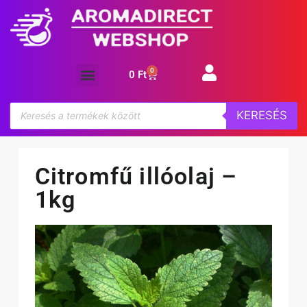
0
0
Ft
Aroma koncentrátum
KERESÉS
Citromfű illóolaj –
1kg