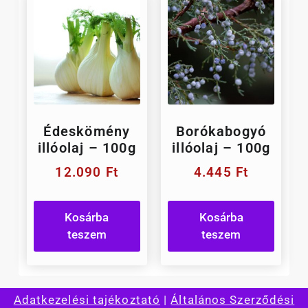
Édeskömény
Borókabogyó
illóolaj – 100g
illóolaj – 100g
12.090
Ft
4.445
Ft
Kosárba
Kosárba
teszem
teszem
Adatkezelési tajékoztató
|
Általános Szerződési