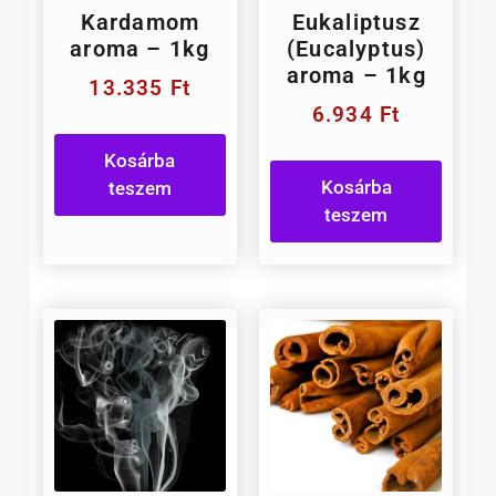
Kardamom
Eukaliptusz
aroma – 1kg
(Eucalyptus)
aroma – 1kg
13.335
Ft
6.934
Ft
Kosárba
Kosárba
teszem
teszem