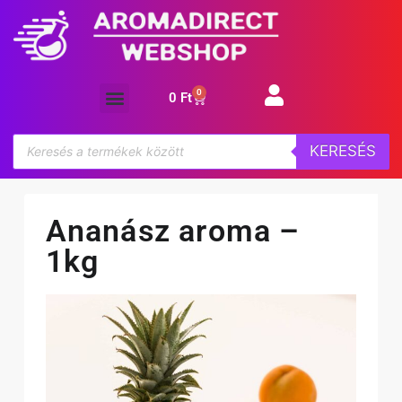
0
0
Ft
Aroma koncentrátum
KERESÉS
Ananász aroma –
1kg