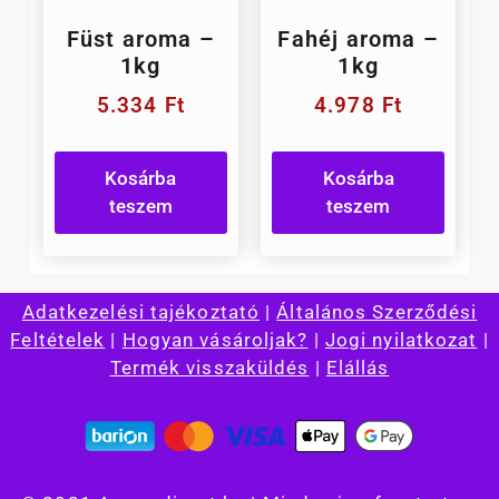
Füst aroma –
Fahéj aroma –
1kg
1kg
5.334
Ft
4.978
Ft
Kosárba
Kosárba
teszem
teszem
Adatkezelési tajékoztató
|
Általános Szerződési
Feltételek
|
Hogyan vásároljak?
|
Jogi nyilatkozat
|
Termék visszaküldés
|
Elállás