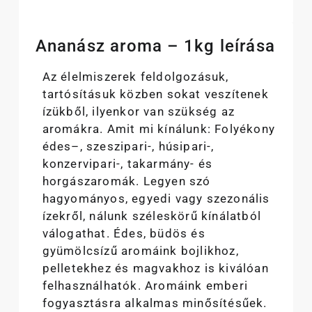
Ananász aroma – 1kg leírása
Az élelmiszerek feldolgozásuk,
tartósításuk közben sokat veszítenek
ízükből, ilyenkor van szükség az
aromákra. Amit mi kínálunk: Folyékony
édes–, szeszipari-, húsipari-,
konzervipari-, takarmány- és
horgászaromák. Legyen szó
hagyományos, egyedi vagy szezonális
ízekről, nálunk széleskörű kínálatból
válogathat. Édes, büdös és
gyümölcsízű aromáink bojlikhoz,
pelletekhez és magvakhoz is kiválóan
felhasználhatók. Aromáink emberi
fogyasztásra alkalmas minősítésűek.